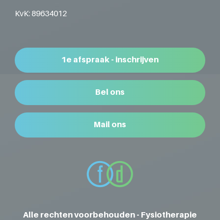
KvK: 89634012
1e afspraak - inschrijven
Bel ons
Mail ons
Alle rechten voorbehouden - Fysiotherapie