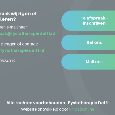
raak wijzigen of
1e afspraak -
leren?
inschrijven
een e-mail naar:
aak@fysiotherapiedelft.nl
Bel ons
e vragen of contact:
fysiotherapiedelft.nl
89634012
Mail ons
Alle rechten voorbehouden - Fysiotherapie Delft
Website ontwikkeld door
VrijdagOnline