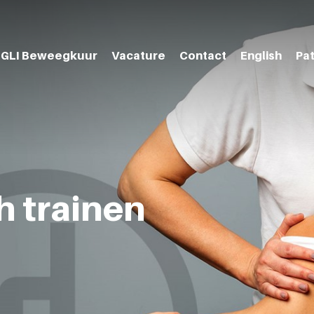
GLI Beweegkuur
Vacature
Contact
English
Pa
h trainen