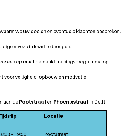
 waarin we uw doelen en eventuele klachten bespreken.
dige niveau in kaart te brengen.
en we een op maat gemaakt trainingsprogramma op.
ht voor veiligheid, opbouw en motivatie.
en aan de
Pootstraat
en
Phoenixstraat
in Delft:
Tijdstip
Locatie
18:30 – 19:30
Pootstraat